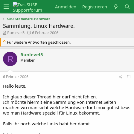
Anmelden
Registrieren
SuSE Stationäre-Hardware
Sammlung. Linux Hardware.
E
E
Runlevel5
6 Februar 2006
r
r
s
s
Für weitere Antworten geschlossen.
t
t
e
e
Runlevel5
l
l
R
l
l
Member
e
t
r
a
m
6 Februar 2006
#1
Hallo leute.
Ich glaub dieser Thread hier darf nicht fehlen.
Ich möchte hiermit eine Sammlung von Internet Seiten
machen wo man sieht welche Hardware für Linux gut ist bzw.
wo man Hardware speziell für Linux bekommt.
Falls ihr noch welche Links habt her damit.