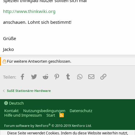
Speziell thinkpad Nutzer sollten sich mal
http://www.thinkwiki.org
anschauen. Lohnt sich bestimmt!
Grüße
Jacko
Für weitere Antworten geschlossen.
Facebook
Twitter
Reddit
Pinterest
Tumblr
WhatsApp
E-Mail
Link
Teilen:
SuSE Stationäre-Hardware
Deutsch
Kontakt
Nutzungsbedingungen
Datenschutz
Hilfe und Impressum
Start
R
S
S
®
Forum software by XenForo
© 2010-2019 XenForo Ltd.
Diese Seite verwendet Cookies. Indem du diese Website weiterhin nutzt,