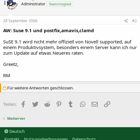
Administrator
Teammitglied
28 September 2006
#2
AW: Suse 9.1 und postfix,amavis,clamd
SuSE 9.1 wird nicht mehr offiziell von Novell supported, auf
einem Produktivsystem, besonders einem Server kann ich nur
zum Update auf etwas Neueres raten.
Greetz,
RM
Für weitere Antworten geschlossen.
Facebook
Twitter
Reddit
Pinterest
Tumblr
WhatsApp
E-Mail
Link
Teilen:
Mailserver
Deutsch
Kontakt
Nutzungsbedingungen
Datenschutz