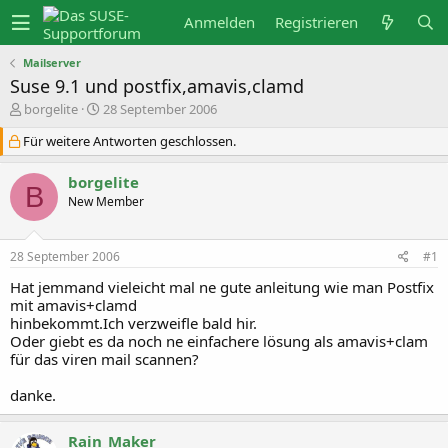
Anmelden
Registrieren
Mailserver
Suse 9.1 und postfix,amavis,clamd
E
E
borgelite
28 September 2006
r
r
s
s
Für weitere Antworten geschlossen.
t
t
e
e
borgelite
l
l
B
l
l
New Member
e
t
r
a
m
28 September 2006
#1
Hat jemmand vieleicht mal ne gute anleitung wie man Postfix
mit amavis+clamd
hinbekommt.Ich verzweifle bald hir.
Oder giebt es da noch ne einfachere lösung als amavis+clam
für das viren mail scannen?
danke.
Rain_Maker