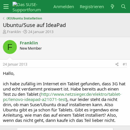
Anmelden
Registrieren
(K)Ubuntu Installation
Ubuntu/Suse auf IdeaPad
E
E
Franklin
24 Januar 2013
r
r
s
s
Franklin
t
t
F
New Member
e
e
l
l
l
l
e
t
24 Januar 2013
#1
r
a
m
Hallo,
ich habe zufällig im Internet ein Tablet gefunden, dass 3G hat
und echt verdammt preiswert ist. Habe bereits auch einen
Test zu den Tablet (
http://www.netzsieger.de/elektro/tablet-
pc/lenovo-ideapad-a21071-test
), nur leider steht da nicht
drin, ob man Suse/Ubuntu drauf installieren kann. Also
Ubuntu gibt es ja schon für Tablets. Gibt es irgendwo eine
Anleitung, wie man das auf einem Tablet installiert? Also,
wenn das nicht geht, dann kaufe ich das Teil lieber nicht.