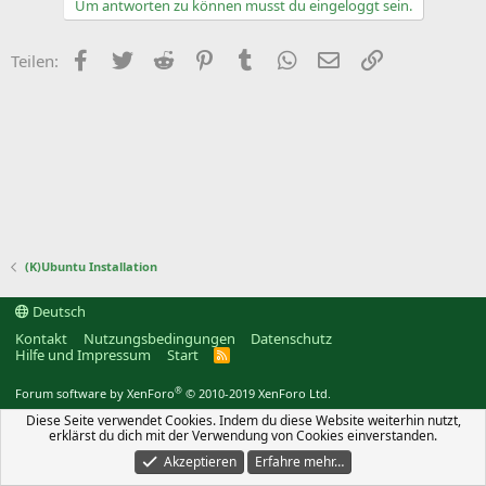
Um antworten zu können musst du eingeloggt sein.
Facebook
Twitter
Reddit
Pinterest
Tumblr
WhatsApp
E-Mail
Link
Teilen:
(K)Ubuntu Installation
Deutsch
Kontakt
Nutzungsbedingungen
Datenschutz
Hilfe und Impressum
Start
R
S
S
®
Forum software by XenForo
© 2010-2019 XenForo Ltd.
Diese Seite verwendet Cookies. Indem du diese Website weiterhin nutzt,
erklärst du dich mit der Verwendung von Cookies einverstanden.
Akzeptieren
Erfahre mehr…