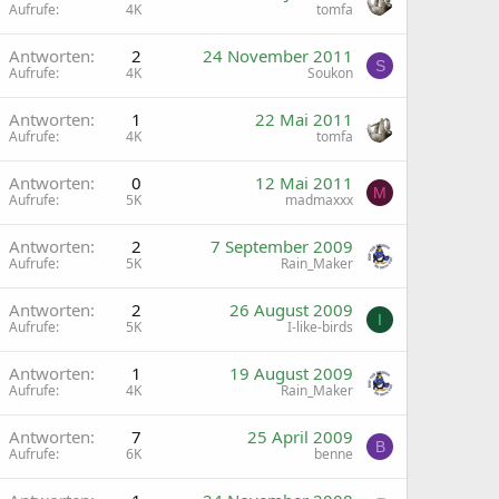
Aufrufe
4K
tomfa
Antworten
2
24 November 2011
S
Aufrufe
4K
Soukon
G
Antworten
1
22 Mai 2011
Aufrufe
4K
tomfa
Antworten
0
12 Mai 2011
M
Aufrufe
5K
madmaxxx
G
Antworten
2
7 September 2009
Aufrufe
5K
Rain_Maker
G
Antworten
2
26 August 2009
I
Aufrufe
5K
I-like-birds
Antworten
1
19 August 2009
Aufrufe
4K
Rain_Maker
Antworten
7
25 April 2009
B
Aufrufe
6K
benne