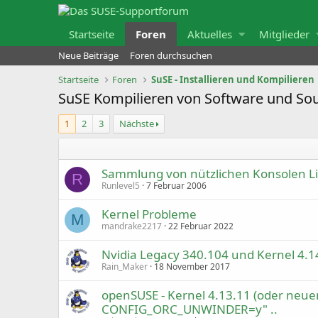
Startseite
Foren
Aktuelles
Mitglieder
Neue Beiträge
Foren durchsuchen
Startseite
Foren
SuSE - Installieren und Kompilieren
SuSE Kompilieren von Software und So
1
2
3
Nächste
Sammlung von nützlichen Konsolen L
R
Runlevel5
7 Februar 2006
Kernel Probleme
M
mandrake2217
22 Februar 2022
Nvidia Legacy 340.104 und Kernel 4.1
Rain_Maker
18 November 2017
openSUSE - Kernel 4.13.11 (oder neue
CONFIG_ORC_UNWINDER=y" ..