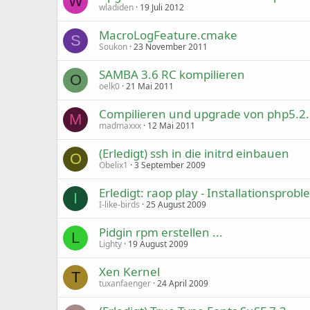
W
wladiden
19 Juli 2012
MacroLogFeature.cmake
S
Soukon
23 November 2011
SAMBA 3.6 RC kompilieren
O
oelk0
21 Mai 2011
Compilieren und upgrade von php5.2.6
M
madmaxxx
12 Mai 2011
(Erledigt) ssh in die initrd einbauen
O
Obelix1
3 September 2009
Erledigt: raop play - Installationsprob
I
I-like-birds
25 August 2009
Pidgin rpm erstellen ...
L
Lighty
19 August 2009
Xen Kernel
T
tuxanfaenger
24 April 2009