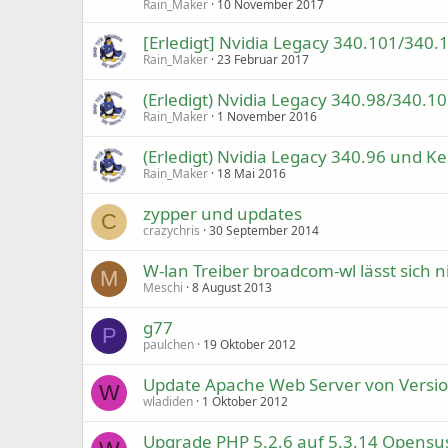
Rain_Maker
10 November 2017
[Erledigt] Nvidia Legacy 340.101/340.
Rain_Maker
23 Februar 2017
(Erledigt) Nvidia Legacy 340.98/340.1
Rain_Maker
1 November 2016
(Erledigt) Nvidia Legacy 340.96 und Ke
Rain_Maker
18 Mai 2016
zypper und updates
C
crazychris
30 September 2014
W-lan Treiber broadcom-wl lässt sich 
M
Meschi
8 August 2013
g77
P
paulchen
19 Oktober 2012
Update Apache Web Server von Version
W
wladiden
1 Oktober 2012
Upgrade PHP 5.2.6 auf 5.3.14 Opensu