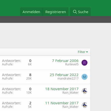
Anmelden
Registrieren
Suche
Filter
A
Antworten
0
7 Februar 2006
R
Aufrufe
6K
Runlevel5
Antworten
8
25 Februar 2022
M
Aufrufe
20K
mandrake2217
Antworten
0
18 November 2017
Aufrufe
10K
Rain_Maker
Antworten
2
11 November 2017
Aufrufe
5K
Rain_Maker