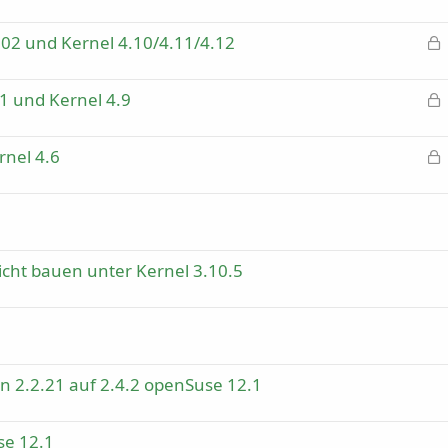
102 und Kernel 4.10/4.11/4.12
e
s
p
01 und Kernel 4.9
e
e
r
s
r
p
rnel 4.6
t
e
e
r
s
r
p
t
e
r
r
nicht bauen unter Kernel 3.10.5
t
 2.2.21 auf 2.4.2 openSuse 12.1
se 12.1