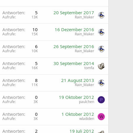
G
Antworten
5
20 September 2017
Aufrufe
13K
Rain_Maker
G
Antworten
10
16 Dezember 2016
Aufrufe
15K
Rain_Maker
G
Antworten
6
26 September 2016
Aufrufe
10K
Rain_Maker
Antworten
5
30 September 2014
Aufrufe
16K
tomfa
Antworten
8
21 August 2013
Aufrufe
11K
Rain_Maker
Antworten
0
19 Oktober 2012
P
Aufrufe
3K
paulchen
Antworten
0
1 Oktober 2012
W
Aufrufe
3K
wladiden
Antworten
2
19 Juli 2012