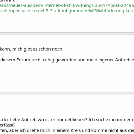
eads/neues-aus-dem-internet-of-shit-w-things.3501/#post-2249
eads/opensuse-kernel-5-3-x-konfigurations%C3%A4nderung-kern
kann, mich gibt es schon noch.
ur in diesem Forum recht ruhig geworden und mein eigener Antrieb 
. der liebe Antrieb wo ist er nur geblieben? Ich suche ihn immer n
rfasst?
fen, aber ich drehe mich in einem Kreis und komme nicht aus dem