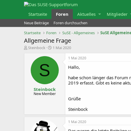
Startseite
Foren
Aktuelles
Mitglieder
Neue Beiträge
Foren durchsuchen
Startseite
Foren
SuSE - Allgemeines
SuSE Allgemeine
Allgemeine Frage
E
E
Steinbock
1 Mai 2020
r
r
s
s
1 Mai 2020
t
t
S
e
e
Hallo,
l
l
l
l
habe schon länger das Forum ni
e
t
r
a
2019 erfasst. Gibt es keine akt
m
Steinbock
New Member
Grüße
Steinbock
1 Mai 2020
Das waren die letzte Beiträge 