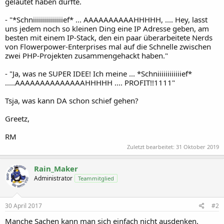
gelautet haben dürfte.
- "*Schniiiiiiiiiiiiiiief* ... AAAAAAAAAAHHHHH, .... Hey, lasst
uns jedem noch so kleinen Ding eine IP Adresse geben, am
besten mit einem IP-Stack, den ein paar überarbeitete Nerds
von Flowerpower-Enterprises mal auf die Schnelle zwischen
zwei PHP-Projekten zusammengehackt haben."
- "Ja, was ne SUPER IDEE! Ich meine ... *Schniiiiiiiiiiiief*
.....AAAAAAAAAAAAAAHHHHH .... PROFIT!!1111"
Tsja, was kann DA schon schief gehen?
Greetz,
RM
Zuletzt bearbeitet:
31 Oktober 2019
Rain_Maker
Administrator
Teammitglied
30 April 2017
#2
Manche Sachen kann man sich einfach nicht ausdenken.