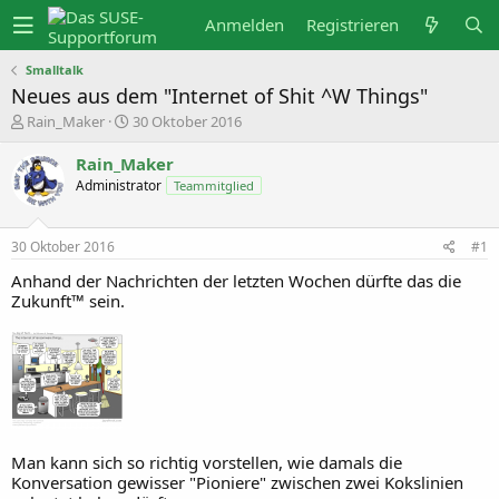
Anmelden
Registrieren
Smalltalk
Neues aus dem "Internet of Shit ^W Things"
E
E
Rain_Maker
30 Oktober 2016
r
r
s
s
Rain_Maker
t
t
Administrator
e
e
Teammitglied
l
l
l
l
e
t
30 Oktober 2016
#1
r
a
m
Anhand der Nachrichten der letzten Wochen dürfte das die
Zukunft™ sein.
Man kann sich so richtig vorstellen, wie damals die
Konversation gewisser "Pioniere" zwischen zwei Kokslinien