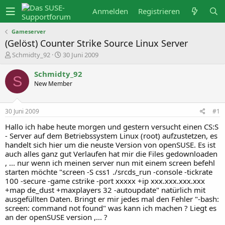
Anmelden
Registrieren
Gameserver
(Gelöst) Counter Strike Source Linux Server
E
E
Schmidty_92
30 Juni 2009
r
r
s
s
Schmidty_92
t
t
S
New Member
e
e
l
l
l
l
e
t
30 Juni 2009
#1
r
a
m
Hallo ich habe heute morgen und gestern versucht einen CS:S
- Server auf dem Betriebssystem Linux (root) aufzustetzen, es
handelt sich hier um die neuste Version von openSUSE. Es ist
auch alles ganz gut Verlaufen hat mir die Files gedownloaden
, ... nur wenn ich meinen server nun mit einem screen befehl
starten möchte "screen -S css1 ./srcds_run -console -tickrate
100 -secure -game cstrike -port xxxxx +ip xxx.xxx.xxx.xxx
+map de_dust +maxplayers 32 -autoupdate" natürlich mit
ausgefüllten Daten. Bringt er mir jedes mal den Fehler "-bash:
screen: command not found" was kann ich machen ? Liegt es
an der openSUSE version ,... ?