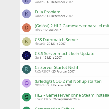
kabs28
16 Dezember 2007
Eula Problem
K
kabs28
15 Dezember 2007
(Gelöst) 2 HL2 Gameserver parallel mit
D
Dizzy
12 Mai 2007
CSS Dathmatch Server
K
klecar3
20 März 2007
CS:S Server macht kein Update
G
Gulli
15 März 2007
Cs Server Startet Nicht
R
RaZeR2007
25 Februar 2007
(Erledigt) COD 2 mit Nohup starten
O
ORISCHIO
8 Februar 2007
HL2 - Gameserver ohne Steam installi
S
Shaun Clark
26 September 2006
Compression Failure