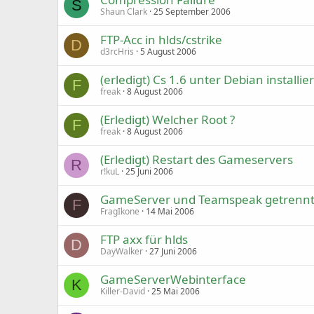
S
Shaun Clark
25 September 2006
FTP-Acc in hlds/cstrike
D
d3rcHris
5 August 2006
(erledigt) Cs 1.6 unter Debian installie
F
freak
8 August 2006
(Erledigt) Welcher Root ?
F
freak
8 August 2006
(Erledigt) Restart des Gameservers
R
r!kuL
25 Juni 2006
GameServer und Teamspeak getrennt 
F
FragIkone
14 Mai 2006
FTP axx für hlds
D
DayWalker
27 Juni 2006
GameServerWebinterface
K
Killer-David
25 Mai 2006