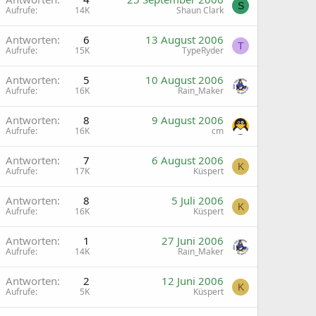
S
Aufrufe
14K
Shaun Clark
G
Antworten
6
13 August 2006
T
Aufrufe
15K
TypeRyder
G
Antworten
5
10 August 2006
Aufrufe
16K
Rain_Maker
G
Antworten
8
9 August 2006
Aufrufe
16K
cm
G
Antworten
7
6 August 2006
K
Aufrufe
17K
Küspert
G
Antworten
8
5 Juli 2006
K
Aufrufe
16K
Küspert
G
Antworten
1
27 Juni 2006
Aufrufe
14K
Rain_Maker
G
Antworten
2
12 Juni 2006
K
Aufrufe
5K
Küspert