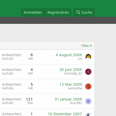
Anmelden
Registrieren
Suche
Filter
A
Antworten
6
4 August 2006
Aufrufe
18K
cm
Antworten
4
30 Juni 2009
S
Aufrufe
20K
Schmidty_92
Antworten
5
12 Mai 2009
S
Aufrufe
14K
samantha
Antworten
121
31 Januar 2008
B
Aufrufe
90K
Brez$$z
G
Antworten
1
16 Dezember 2007