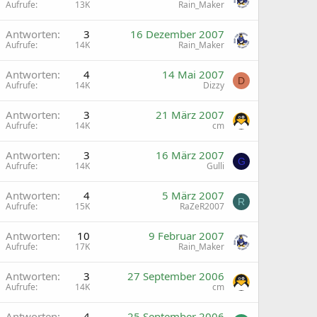
Aufrufe
13K
Rain_Maker
G
Antworten
3
16 Dezember 2007
Aufrufe
14K
Rain_Maker
G
Antworten
4
14 Mai 2007
D
Aufrufe
14K
Dizzy
G
Antworten
3
21 März 2007
Aufrufe
14K
cm
G
Antworten
3
16 März 2007
G
Aufrufe
14K
Gulli
G
Antworten
4
5 März 2007
R
Aufrufe
15K
RaZeR2007
G
Antworten
10
9 Februar 2007
Aufrufe
17K
Rain_Maker
G
Antworten
3
27 September 2006
Aufrufe
14K
cm
G
Antworten
4
25 September 2006