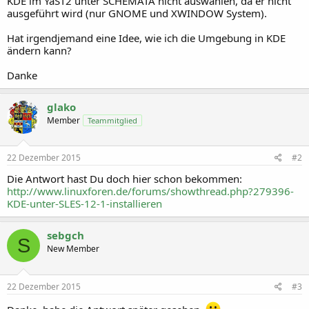
KDE im YaST2 unter SCHEMATA nicht auswählen, da er nicht
ausgeführt wird (nur GNOME und XWINDOW System).
Hat irgendjemand eine Idee, wie ich die Umgebung in KDE
ändern kann?
Danke
glako
Member
Teammitglied
22 Dezember 2015
#2
Die Antwort hast Du doch hier schon bekommen:
http://www.linuxforen.de/forums/showthread.php?279396-
KDE-unter-SLES-12-1-installieren
sebgch
S
New Member
22 Dezember 2015
#3