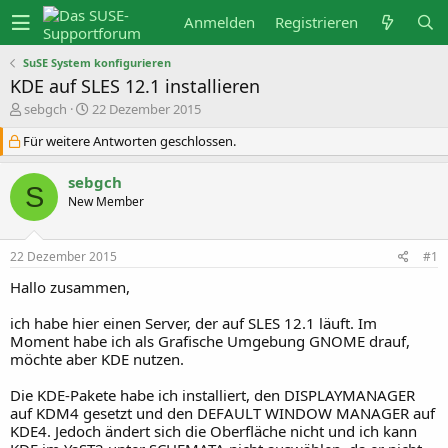
Anmelden
Registrieren
SuSE System konfigurieren
KDE auf SLES 12.1 installieren
E
E
sebgch
22 Dezember 2015
r
r
s
s
Für weitere Antworten geschlossen.
t
t
e
e
sebgch
l
l
S
l
l
New Member
e
t
r
a
m
22 Dezember 2015
#1
Hallo zusammen,
ich habe hier einen Server, der auf SLES 12.1 läuft. Im
Moment habe ich als Grafische Umgebung GNOME drauf,
möchte aber KDE nutzen.
Die KDE-Pakete habe ich installiert, den DISPLAYMANAGER
auf KDM4 gesetzt und den DEFAULT WINDOW MANAGER auf
KDE4. Jedoch ändert sich die Oberfläche nicht und ich kann