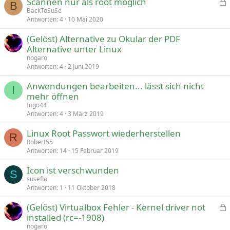
Scannen nur als root möglich
B
e
BackToSuSe
s
Antworten
4
10 Mai 2020
p
(Gelöst) Alternative zu Okular der PDF
e
r
Alternative unter Linux
r
nogaro
t
Antworten
4
2 Juni 2019
Anwendungen bearbeiten... lässt sich nicht
I
mehr öffnen
Ingo44
Antworten
4
3 März 2019
Linux Root Passwort wiederherstellen
R
Robert55
Antworten
14
15 Februar 2019
Icon ist verschwunden
S
suseflo
Antworten
1
11 Oktober 2018
(Gelöst) Virtualbox Fehler - Kernel driver not
e
installed (rc=-1908)
s
nogaro