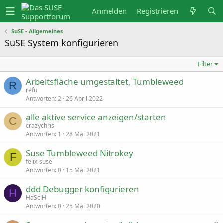
Anmelden
Registrieren
SuSE - Allgemeines
SuSE System konfigurieren
Filter
Arbeitsfläche umgestaltet, Tumbleweed
R
refu
Antworten
2
26 April 2022
alle aktive service anzeigen/starten
C
crazychris
Antworten
1
28 Mai 2021
Suse Tumbleweed Nitrokey
F
felix-suse
Antworten
0
15 Mai 2021
ddd Debugger konfigurieren
H
HaScJH
Antworten
0
25 Mai 2020