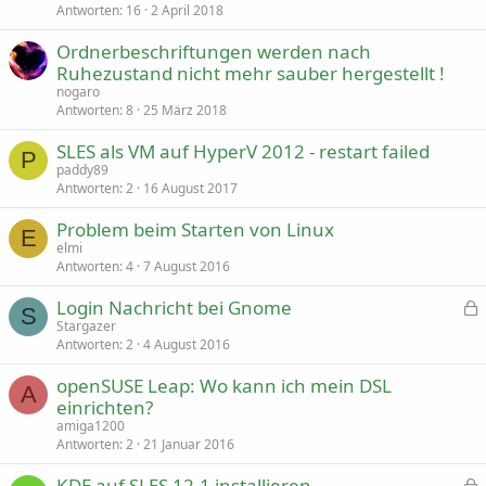
p
Antworten
16
2 April 2018
e
r
Ordnerbeschriftungen werden nach
r
Ruhezustand nicht mehr sauber hergestellt !
t
nogaro
Antworten
8
25 März 2018
SLES als VM auf HyperV 2012 - restart failed
P
paddy89
Antworten
2
16 August 2017
Problem beim Starten von Linux
E
elmi
Antworten
4
7 August 2016
Login Nachricht bei Gnome
S
e
Stargazer
s
Antworten
2
4 August 2016
p
openSUSE Leap: Wo kann ich mein DSL
e
A
r
einrichten?
r
amiga1200
t
Antworten
2
21 Januar 2016
KDE auf SLES 12.1 installieren