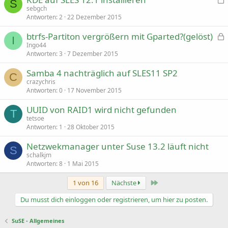
S
e
sebgch
s
Antworten
2
22 Dezember 2015
p
btrfs-Partiton vergrößern mit Gparted?(gelöst)
e
I
r
e
Ingo44
r
s
Antworten
3
7 Dezember 2015
t
p
Samba 4 nachträglich auf SLES11 SP2
e
C
r
crazychris
r
Antworten
0
17 November 2015
t
UUID von RAID1 wird nicht gefunden
T
tetsoe
Antworten
1
28 Oktober 2015
Netzwekmanager unter Suse 13.2 läuft nicht
S
schalkjm
Antworten
8
1 Mai 2015
Letzte
1 von 16
Nächste
Du musst dich einloggen oder registrieren, um hier zu posten.
SuSE - Allgemeines