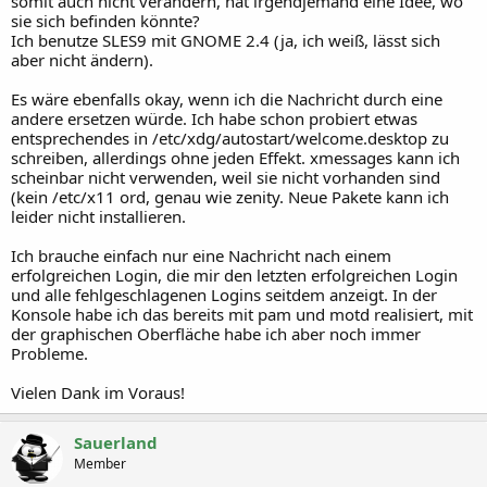
somit auch nicht verändern, hat irgendjemand eine Idee, wo
sie sich befinden könnte?
Ich benutze SLES9 mit GNOME 2.4 (ja, ich weiß, lässt sich
aber nicht ändern).
Es wäre ebenfalls okay, wenn ich die Nachricht durch eine
andere ersetzen würde. Ich habe schon probiert etwas
entsprechendes in ​/etc/xdg/autostart/welcome.desktop zu
schreiben, allerdings ohne jeden Effekt. xmessages kann ich
scheinbar nicht verwenden, weil sie nicht vorhanden sind
(kein /etc/x11 ord, genau wie zenity. Neue Pakete kann ich
leider nicht installieren.
Ich brauche einfach nur eine Nachricht nach einem
erfolgreichen Login, die mir den letzten erfolgreichen Login
und alle fehlgeschlagenen Logins seitdem anzeigt. In der
Konsole habe ich das bereits mit pam und motd realisiert, mit
der graphischen Oberfläche habe ich aber noch immer
Probleme.
Vielen Dank im Voraus!
Sauerland
Member