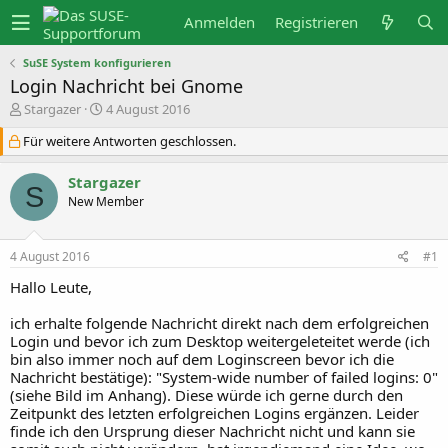
Anmelden
Registrieren
SuSE System konfigurieren
Login Nachricht bei Gnome
E
E
Stargazer
4 August 2016
r
r
s
s
Für weitere Antworten geschlossen.
t
t
e
e
Stargazer
l
l
S
l
l
New Member
e
t
r
a
m
4 August 2016
#1
Hallo Leute,
ich erhalte folgende Nachricht direkt nach dem erfolgreichen
Login und bevor ich zum Desktop weitergeleteitet werde (ich
bin also immer noch auf dem Loginscreen bevor ich die
Nachricht bestätige): "System-wide number of failed logins: 0"
(siehe Bild im Anhang). Diese würde ich gerne durch den
Zeitpunkt des letzten erfolgreichen Logins ergänzen. Leider
finde ich den Ursprung dieser Nachricht nicht und kann sie