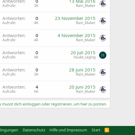
Antworten
0
13 Mai 2016
Aufrufe
3K
Rain_Maker
Antworten
0
23 November 2015
Aufrufe
4K
Rain_Maker
Antworten
0
4 November 2015
Aufrufe
4K
Rain_Maker
Antworten
0
20 Juli 2015
H
Aufrufe
4K
hauke_laging
Antworten
0
28 Juni 2015
Aufrufe
3K
Rain_Maker
Antworten
4
20 Juni 2015
Aufrufe
6K
Rain_Maker
 musst dich einloggen oder registrieren, um hier zu posten.
dingungen
Datenschutz
Hilfe und Impressum
Start
R
S