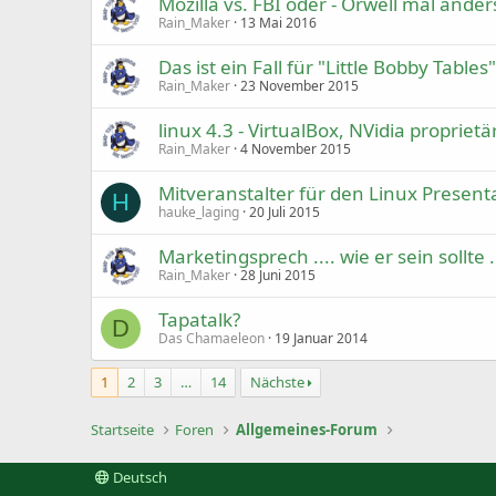
Mozilla vs. FBI oder - Orwell mal ander
Rain_Maker
13 Mai 2016
Das ist ein Fall für "Little Bobby Tables"
Rain_Maker
23 November 2015
linux 4.3 - VirtualBox, NVidia proprietä
Rain_Maker
4 November 2015
Mitveranstalter für den Linux Present
H
hauke_laging
20 Juli 2015
Marketingsprech .... wie er sein sollte .
Rain_Maker
28 Juni 2015
Tapatalk?
D
Das Chamaeleon
19 Januar 2014
1
2
3
…
14
Nächste
Startseite
Foren
Allgemeines-Forum
Deutsch