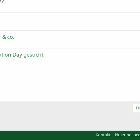
s?
r & co.
ation Day gesucht
..
Du
Kontakt
Nutzungsbe