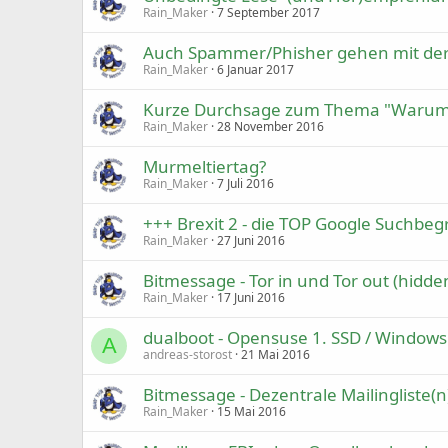
Rain_Maker
7 September 2017
Auch Spammer/Phisher gehen mit der Z
Rain_Maker
6 Januar 2017
Kurze Durchsage zum Thema "Warum R
Rain_Maker
28 November 2016
Murmeltiertag?
Rain_Maker
7 Juli 2016
+++ Brexit 2 - die TOP Google Suchbegr
Rain_Maker
27 Juni 2016
Bitmessage - Tor in und Tor out (hidde
Rain_Maker
17 Juni 2016
dualboot - Opensuse 1. SSD / Windows
A
andreas-storost
21 Mai 2016
Bitmessage - Dezentrale Mailingliste(n
Rain_Maker
15 Mai 2016