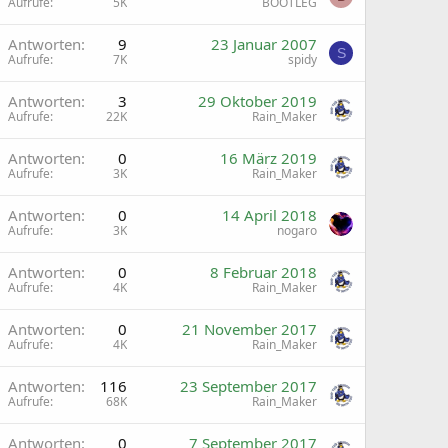
Aufrufe
5K
BOOTLEG
A
Antworten
9
23 Januar 2007
S
Aufrufe
7K
spidy
Antworten
3
29 Oktober 2019
Aufrufe
22K
Rain_Maker
Antworten
0
16 März 2019
Aufrufe
3K
Rain_Maker
Antworten
0
14 April 2018
Aufrufe
3K
nogaro
Antworten
0
8 Februar 2018
Aufrufe
4K
Rain_Maker
Antworten
0
21 November 2017
Aufrufe
4K
Rain_Maker
Antworten
116
23 September 2017
Aufrufe
68K
Rain_Maker
Antworten
0
7 September 2017