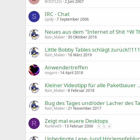
BOOTLEG
2 Juni 2007
IRC - Chat
S
spidy
7 September 2006
Neues aus dem "Internet of Shit ^W T
Rain_Maker
30 Oktober 2016
Little Bobby Tables schlägt zurück!!11
Rain_Maker
16 März 2019
Anwendertreffen
nogaro
14 April 2018
Kleiner Videotipp für alle Paketbauer ..
Rain_Maker
8 Februar 2018
Bug des Tages und/oder Lacher des T
Rain_Maker
21 November 2017
Zeigt mal euere Desktops
R
Runlevel5
13 Februar 2006
4
5
6
Unbedingte Lese- (und Hör)empfehlu