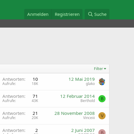
Anmelden
Registrieren
Suche
Filter
A
Antworten
10
12 Mai 2019
Aufrufe
18K
glako
A
Antworten
71
12 Februar 2014
B
Aufrufe
43K
Berthold
A
Antworten
21
28 November 2008
V
Aufrufe
20K
Vinceiii
A
Antworten
2
2 Juni 2007
B