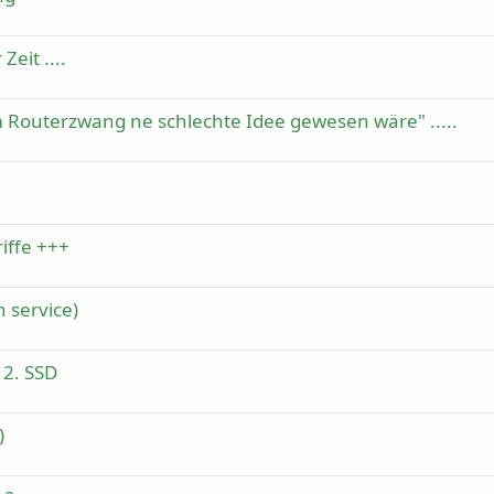
eit ....
outerzwang ne schlechte Idee gewesen wäre" .....
iffe +++
n service)
 2. SSD
)