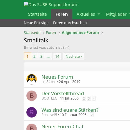
Startseite
Foren
Aktuelles
Mitglieder
Neue Beiträge
Foren durchsuchen
Startseite
Foren
Allgemeines-Forum
Smalltalk
Ihr wisst was zutun ist ? :=)
1
2
3
…
14
Nächste
Neues Forum
cm84xen
26 April 2019
Der Vorstellthread
B
BOOTLEG
11 Juli 2006
2
3
4
Was sind euere Stärken?
R
Runlevel5
10 Februar 2006
2
Neuer Foren-Chat
B