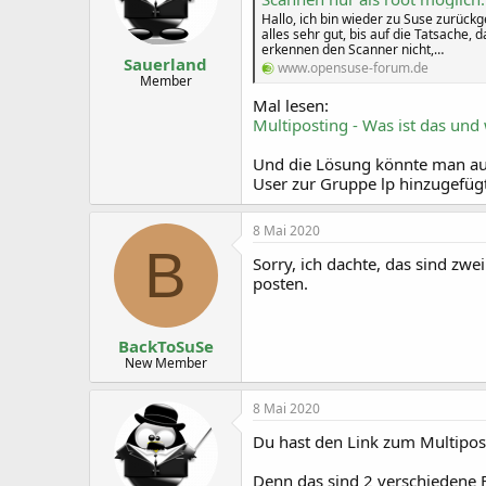
Hallo, ich bin wieder zu Suse zurückge
alles sehr gut, bis auf die Tatsache,
erkennen den Scanner nicht,…
Sauerland
www.opensuse-forum.de
Member
Mal lesen:
Multiposting - Was ist das un
Und die Lösung könnte man au
User zur Gruppe lp hinzugefügt
8 Mai 2020
B
Sorry, ich dachte, das sind z
posten.
BackToSuSe
New Member
8 Mai 2020
Du hast den Link zum Multipost
Denn das sind 2 verschiedene F