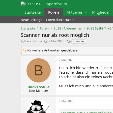
Startseite
Foren
Aktuelles
Mitglieder
Neue Beiträge
Foren durchsuchen
Startseite
Foren
SuSE - Allgemeines
SuSE System ko
Scannen nur als root möglich
E
E
S
BackToSuSe
7 Mai 2020
scanner
r
r
c
s
s
h
Für weitere Antworten geschlossen.
t
t
l
e
e
a
l
l
g
7 Mai 2020
l
l
w
B
e
t
Hallo, ich bin wieder zu Suse zu
o
r
a
r
Tatsache, dass ich nur als roo
m
t
Es scheint also ein reines Rech
e
Muss ich mich und alle ander
BackToSuSe
New Member
8 Mai 2020
Scannen nur als root möglich.