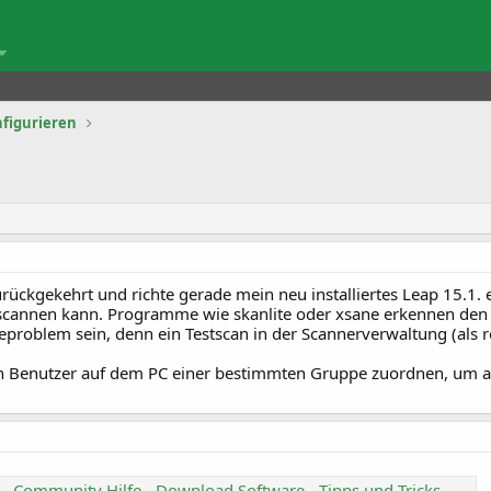
nfigurieren
rückgekehrt und richte gerade mein neu installiertes Leap 15.1. ein
t scannen kann. Programme wie skanlite oder xsane erkennen den Sc
teproblem sein, denn ein Testscan in der Scannerverwaltung (als roo
en Benutzer auf dem PC einer bestimmten Gruppe zuordnen, um 
 - Community Hilfe - Download Software - Tipps und Tricks