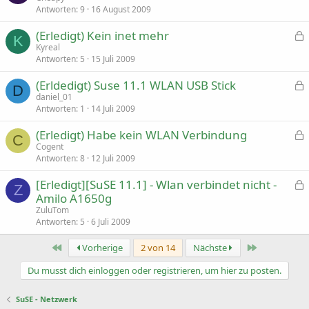
Antworten
9
16 August 2009
(Erledigt) Kein inet mehr
K
e
Kyreal
s
Antworten
5
15 Juli 2009
p
(Erldedigt) Suse 11.1 WLAN USB Stick
e
D
r
e
daniel_01
r
s
Antworten
1
14 Juli 2009
t
p
(Erledigt) Habe kein WLAN Verbindung
e
C
r
e
Cogent
r
s
Antworten
8
12 Juli 2009
t
p
[Erledigt][SuSE 11.1] - Wlan verbindet nicht -
e
Z
r
e
Amilo A1650g
r
s
ZuluTom
t
p
Antworten
5
6 Juli 2009
e
r
Erste
Letzte
Vorherige
2 von 14
Nächste
r
t
Du musst dich einloggen oder registrieren, um hier zu posten.
SuSE - Netzwerk