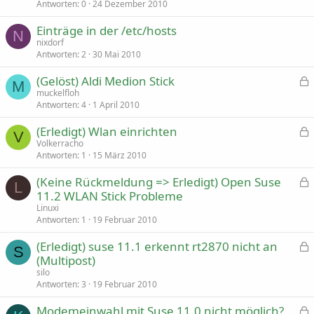
Antworten
0
24 Dezember 2010
Einträge in der /etc/hosts
N
nixdorf
Antworten
2
30 Mai 2010
(Gelöst) Aldi Medion Stick
M
e
muckelfloh
s
Antworten
4
1 April 2010
p
(Erledigt) Wlan einrichten
e
V
r
e
Volkerracho
r
s
Antworten
1
15 März 2010
t
p
(Keine Rückmeldung => Erledigt) Open Suse
e
L
r
e
11.2 WLAN Stick Probleme
r
s
Linuxi
t
p
Antworten
1
19 Februar 2010
e
r
(Erledigt) suse 11.1 erkennt rt2870 nicht an
S
r
e
(Multipost)
t
s
silo
p
Antworten
3
19 Februar 2010
e
r
Modemeinwahl mit Suse 11.0 nicht möglich?