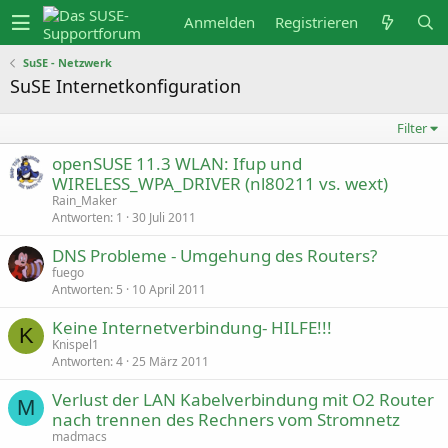
Anmelden
Registrieren
SuSE - Netzwerk
SuSE Internetkonfiguration
Filter
openSUSE 11.3 WLAN: Ifup und
WIRELESS_WPA_DRIVER (nl80211 vs. wext)
Rain_Maker
Antworten
1
30 Juli 2011
DNS Probleme - Umgehung des Routers?
fuego
Antworten
5
10 April 2011
Keine Internetverbindung- HILFE!!!
K
Knispel1
Antworten
4
25 März 2011
Verlust der LAN Kabelverbindung mit O2 Router
M
nach trennen des Rechners vom Stromnetz
madmacs