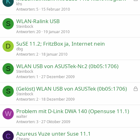
K
r
e
khs
t
s
Antworten
5
15 Februar 2010
p
WLAN-Ralink USB
e
S
r
Steinbock
r
Antworten
20
19 Januar 2010
t
SuSE 11.2; FritzBox ja, Internet nein
D
dbg
Antworten
2
18 Januar 2010
WLAN USB von ASUSTek-Nr.2 (0b05:1706)
S
Steinbock
Antworten
1
27 Dezember 2009
(Gelöst) WLAN USB von ASUSTek (0b05:1706)
S
e
Steinbock
s
Antworten
2
18 Dezember 2009
p
Problem mit D-Link DWA 140 (Opensuse 11.1)
e
W
r
walter
r
Antworten
3
27 Oktober 2009
t
Azureus Vuze unter Suse 11.1
C
Cheapy